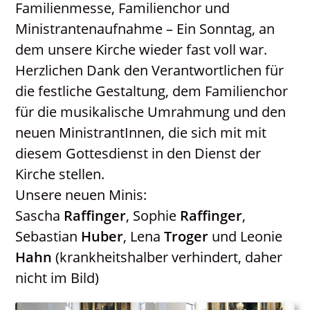
Familienmesse, Familienchor und
Gottesdienstordnung
Ministrantenaufnahme – Ein Sonntag, an
Katholisches Bildungswerk
dem unsere Kirche wieder fast voll war.
Kontakt
Herzlichen Dank den Verantwortlichen für
Neuigkeiten
die festliche Gestaltung, dem Familienchor
PGR / PKR
für die musikalische Umrahmung und den
neuen MinistrantInnen, die sich mit mit
diesem Gottesdienst in den Dienst der
Kirche stellen.
Unsere neuen Minis:
Sascha
Raffinger
, Sophie
Raffinger
,
Sebastian
Huber
, Lena
Troger
und Leonie
Hahn
(krankheitshalber verhindert, daher
nicht im Bild)