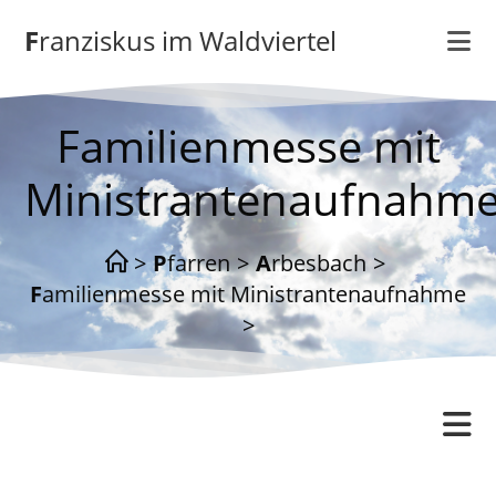
Zum
Franziskus im Waldviertel
Inhalt
springen
Familienmesse mit
Ministrantenaufnahm
>
Pfarren
>
Arbesbach
>
Familienmesse mit Ministrantenaufnahme
>
Arbesbach