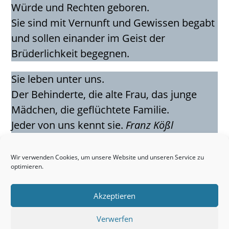
Würde und Rechten geboren.
Sie sind mit Vernunft und Gewissen begabt
und sollen einander im Geist der
Brüderlichkeit begegnen.
Sie leben unter uns.
Der Behinderte, die alte Frau, das junge
Mädchen, die geflüchtete Familie.
Jeder von uns kennt sie.
Franz Kößl
Franz Kößl ist durch einen Fahrradunfall
Wir verwenden Cookies, um unsere Website und unseren Service zu
vom Hals abwärts gelähmt, man sieht ihn
optimieren.
im Film von der Caritas Pflege. Er hat beim
Roten Kreuz gearbeitet und ist jetzt ein
Akzeptieren
Pflegefall.
Verwerfen