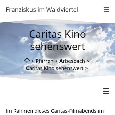
Zum
Franziskus im Waldviertel
Inhalt
springen
Caritas Kino
sehenswert
>
Pfarren
>
Arbesbach
>
Caritas Kino sehenswert
>
Pfarrverband
Im Rahmen dieses Caritas-Filmabends im
Freude und Leid