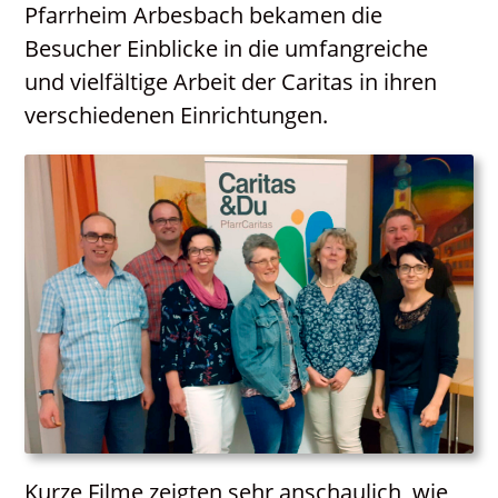
Pfarrheim Arbesbach bekamen die
Angetraut
Besucher Einblicke in die umfangreiche
Getauft
und vielfältige Arbeit der Caritas in ihren
Heimgegangen
verschiedenen Einrichtungen.
Kontakt
Links
Neuigkeiten
Pfarrblatt
Seelsorge / Sakramente
Caritas
Spirituelles
Pfarrverband – gemeinsamer Kreuzweg in
Arbesbach am 22.03.2026
Kurze Filme zeigten sehr anschaulich, wie