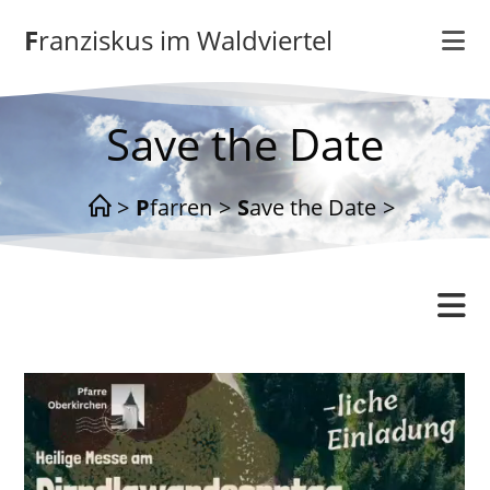
Zum
Franziskus im Waldviertel
Inhalt
springen
Save the Date
>
Pfarren
>
Save the Date
>
Oberkirchen
Gottesdienstordnung
Kontakt
Neuigkeiten