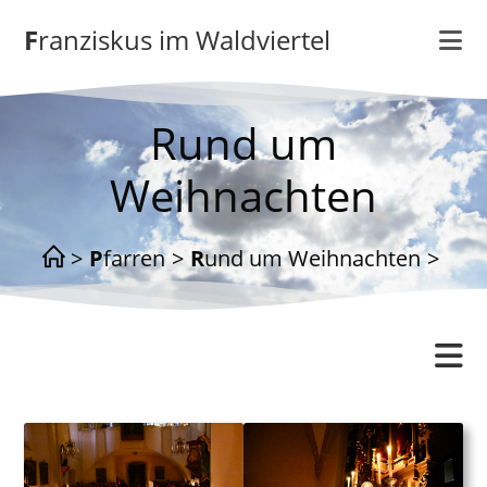
Zum
Franziskus im Waldviertel
Inhalt
springen
Rund um
Weihnachten
>
Pfarren
>
Rund um Weihnachten
>
Altmelon
Gottesdienstordnung
Kontakt