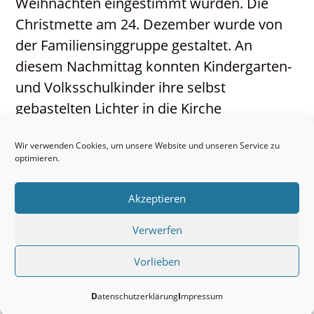
Weihnachten eingestimmt wurden. Die
Christmette am 24. Dezember wurde von
der Familiensinggruppe gestaltet. An
diesem Nachmittag konnten Kindergarten-
und Volksschulkinder ihre selbst
gebastelten Lichter in die Kirche
mitnehmen und hin zur Krippe – zu Jesus
Wir verwenden Cookies, um unsere Website und unseren Service zu
bringen. Am 25. Dezember wurde die Hl.
optimieren.
Messe vom Kirchenchor gestaltet und die
Kirche war wunderbar geschmückt mit
Akzeptieren
Christbaum und Blumen. Vielen Dank allen
Verwerfen
Beteiligten!
Vorlieben
Beitrag
02.01.2026
veröffentlicht:
Datenschutzerklärung
Impressum