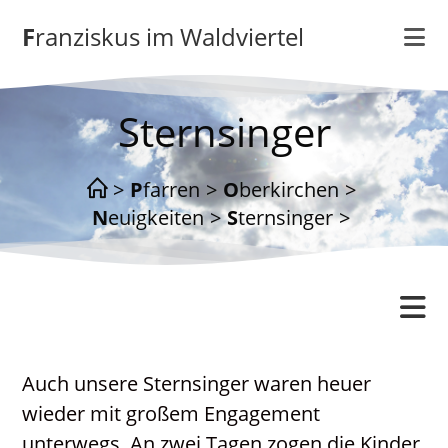
Zum
Franziskus im Waldviertel
Inhalt
springen
Sternsinger
>
Pfarren
>
Oberkirchen
>
Neuigkeiten
>
Sternsinger
>
Oberkirchen
Auch unsere Sternsinger waren heuer
Gottesdienstordnung
wieder mit großem Engagement
Kontakt
unterwegs. An zwei Tagen zogen die Kinder