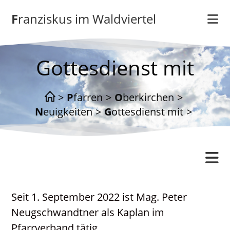
Zum
Franziskus im Waldviertel
Inhalt
springen
Gottesdienst mit
>
Pfarren
>
Oberkirchen
>
Neuigkeiten
>
Gottesdienst mit
>
Oberkirchen
Seit 1. September 2022 ist Mag. Peter
Gottesdienstordnung
Neugschwandtner als Kaplan im
Kontakt
Pfarrverband tätig.