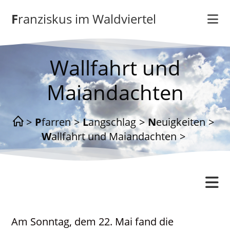
Zum
Franziskus im Waldviertel
Inhalt
springen
Wallfahrt und
Maiandachten
>
Pfarren
>
Langschlag
>
Neuigkeiten
>
Wallfahrt und Maiandachten
>
Langschlag
Am Sonntag, dem 22. Mai fand die
Gottesdienstordnung