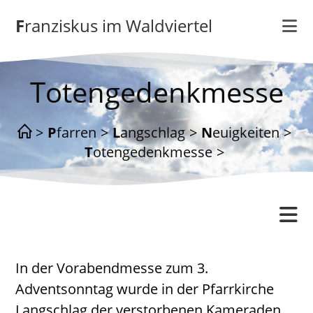
Zum
Franziskus im Waldviertel
Inhalt
springen
Totengedenkmesse
>
Pfarren
>
Langschlag
>
Neuigkeiten
>
Totengedenkmesse
>
Langschlag
In der Vorabendmesse zum 3.
Gottesdienstordnung
Adventsonntag wurde in der Pfarrkirche
Kontakt
Langschlag der verstorbenen Kameraden,