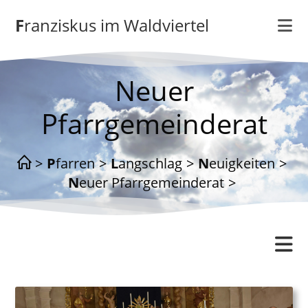
Zum
Franziskus im Waldviertel
Inhalt
springen
Neuer
Pfarrgemeinderat
>
Pfarren
>
Langschlag
>
Neuigkeiten
>
Neuer Pfarrgemeinderat
>
Langschlag
Gottesdienstordnung