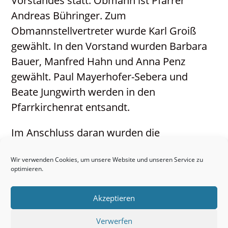
Vorstandes statt. Obmann ist Pfarrer
Andreas Bühringer. Zum
Obmannstellvertreter wurde Karl Groiß
gewählt. In den Vorstand wurden Barbara
Bauer, Manfred Hahn und Anna Penz
gewählt. Paul Mayerhofer-Sebera und
Beate Jungwirth werden in den
Pfarrkirchenrat entsandt.
Im Anschluss daran wurden die
Arbeitskreise vorgestellt:
Wir verwenden Cookies, um unsere Website und unseren Service zu
Kinderliturgiekreis, Liturgiekreis,
optimieren.
Arbeitskreis Ehe & Familie, Besuchsdienst,
Singgruppe. Pläne und Schwerpunkte
Akzeptieren
werden dann bei der nächsten Sitzung
Verwerfen
erörtert.