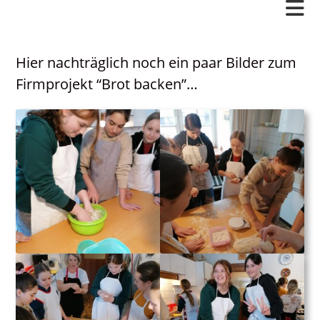
Langschlag
Hier nachträglich noch ein paar Bilder zum
Gottesdienstordnung
Firmprojekt “Brot backen”…
Kontakt
Neuigkeiten