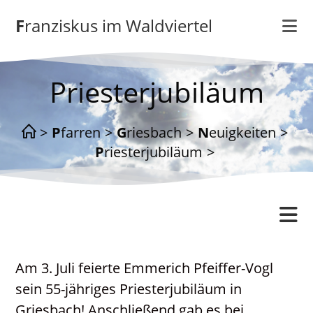
Zum
Franziskus im Waldviertel
Inhalt
springen
Priesterjubiläum
>
Pfarren
>
Griesbach
>
Neuigkeiten
>
Priesterjubiläum
>
Griesbach
Am 3. Juli feierte Emmerich Pfeiffer-Vogl
Gottesdienstordnung
sein 55-jähriges Priesterjubiläum in
Kontakt
Griesbach! Anschließend gab es bei