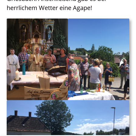
Neuigkeiten
herrlichem Wetter eine Agape!
PGR / PKR