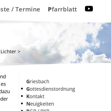
nste / Termine
Pfarrblatt
 Lichter
>
und
Griesbach
 es
Gottesdienstordnung
 dazu
Kontakt
 der
Neuigkeiten