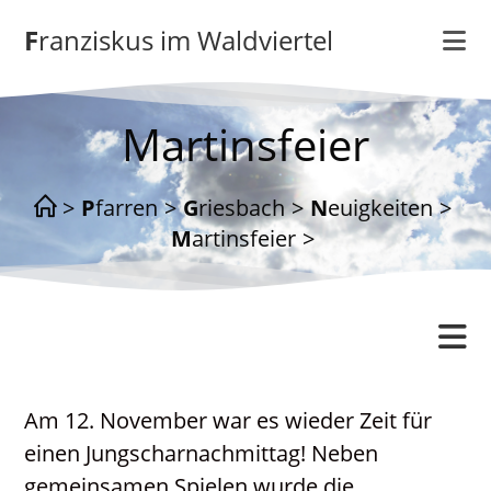
Zum
Franziskus im Waldviertel
Inhalt
springen
Martinsfeier
>
Pfarren
>
Griesbach
>
Neuigkeiten
>
Martinsfeier
>
Griesbach
Am 12. November war es wieder Zeit für
Gottesdienstordnung
einen Jungscharnachmittag! Neben
Kontakt
gemeinsamen Spielen wurde die