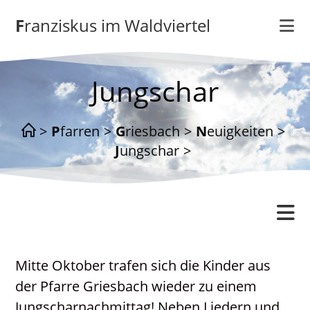
Zum
Franziskus im Waldviertel
Inhalt
springen
Jungschar
>
Pfarren
>
Griesbach
>
Neuigkeiten
>
Jungschar
>
Griesbach
Mitte Oktober trafen sich die Kinder aus
Gottesdienstordnung
der Pfarre Griesbach wieder zu einem
Kontakt
Jungscharnachmittag! Neben Liedern und