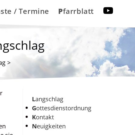
nste / Termine
Pfarrblatt
ngschlag
ag
>
r
Langschlag
Gottesdienstordnung
Kontakt
gen
Neuigkeiten