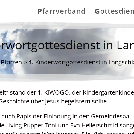
Pfarrverband
Gottesdie
erwortgottesdienst in La
Pfarren
>
1. Kinderwortgottesdienst in Langschl
elt“ stand der 1. KIWOGO, der Kindergartenkinde
 Geschichte über Jesus begeistern sollte.
d auch Papis der Einladung in den Gemeindesaal
 Die Living Puppet Toni und Eva Hellerschmid san