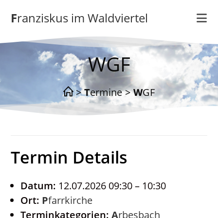
Zum
Franziskus im Waldviertel
Inhalt
springen
WGF
>
Termine
>
WGF
Termin Details
Datum:
12.07.2026 09:30
–
10:30
Ort:
Pfarrkirche
Terminkategorien:
Arbesbach