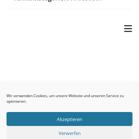
Pfarrverband
Freude und Leid
Angetraut
Getauft
Heimgegangen
Kontakt
Wir verwenden Cookies, um unsere Website und unseren Service zu
Links
optimieren.
Neuigkeiten
Akzeptieren
Pfarrblatt
Seelsorge / Sakramente
Verwerfen