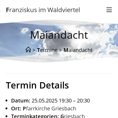
Zum
Franziskus im Waldviertel
Inhalt
springen
Maiandacht
>
Termine
>
Maiandacht
Termin Details
Datum:
25.05.2025 19:30
–
20:30
Ort:
Pfarrkirche Griesbach
Terminkategorien:
Griesbach