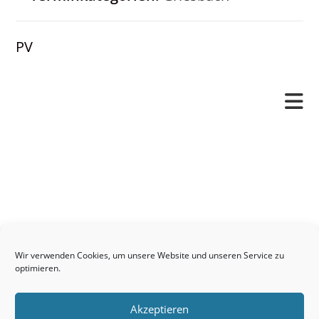
PV
Pfarrverband
Freude und Leid
Angetraut
Getauft
Heimgegangen
Kontakt
Wir verwenden Cookies, um unsere Website und unseren Service zu
Links
optimieren.
Neuigkeiten
Akzeptieren
Pfarrblatt