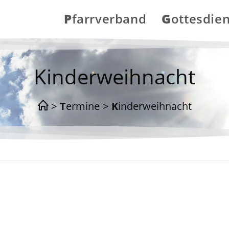
Pfarrverband
Gottesdie
Kinderweihnacht
>
Termine
>
Kinderweihnacht