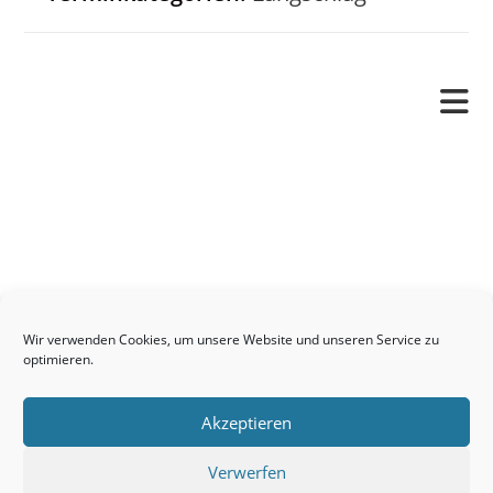
Pfarrverband
Freude und Leid
Angetraut
Getauft
Heimgegangen
Kontakt
Wir verwenden Cookies, um unsere Website und unseren Service zu
Links
optimieren.
Neuigkeiten
Akzeptieren
Pfarrblatt
Seelsorge / Sakramente
Verwerfen