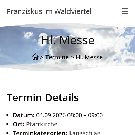
Zum
Franziskus im Waldviertel
Inhalt
springen
Hl. Messe
>
Termine
>
Hl. Messe
Termin Details
Datum:
04.09.2026 08:00
–
09:00
Ort:
Pfarrkirche
Terminkategorien:
Langschlag