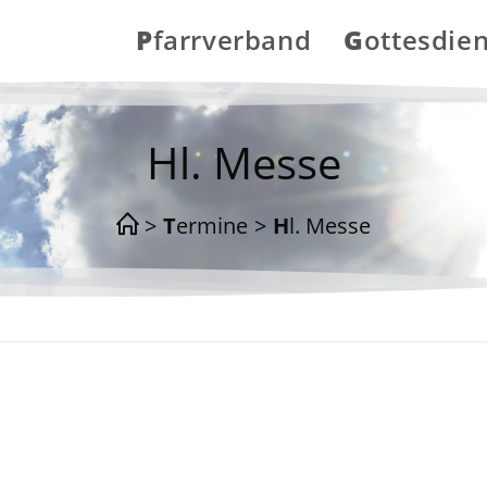
Pfarrverband
Gottesdie
Hl. Messe
>
Termine
>
Hl. Messe