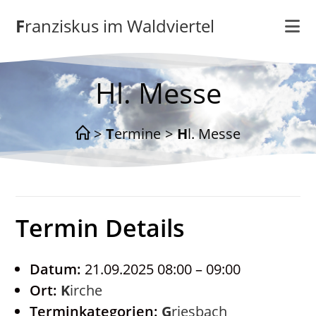
Zum
Franziskus im Waldviertel
Inhalt
springen
Hl. Messe
>
Termine
>
Hl. Messe
Termin Details
Datum:
21.09.2025 08:00
–
09:00
Ort:
Kirche
Terminkategorien:
Griesbach