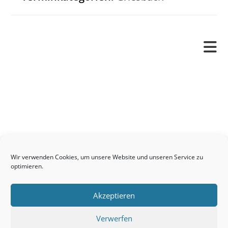
Pfarrverband
Freude und Leid
Angetraut
Getauft
Heimgegangen
Kontakt
Wir verwenden Cookies, um unsere Website und unseren Service zu
Links
optimieren.
Neuigkeiten
Akzeptieren
Pfarrblatt
Seelsorge / Sakramente
Verwerfen