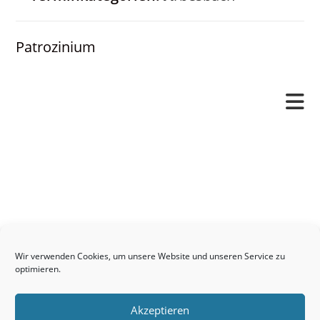
Patrozinium
Pfarrverband
Freude und Leid
Angetraut
Getauft
Heimgegangen
Kontakt
Wir verwenden Cookies, um unsere Website und unseren Service zu
Links
optimieren.
Neuigkeiten
Akzeptieren
Pfarrblatt