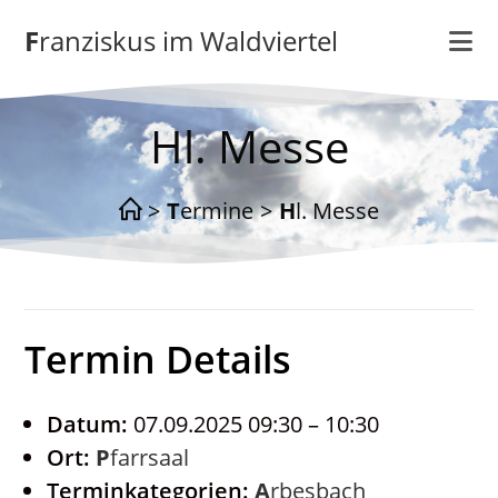
Zum
Franziskus im Waldviertel
Inhalt
springen
Hl. Messe
>
Termine
>
Hl. Messe
Termin Details
Datum:
07.09.2025 09:30
–
10:30
Ort:
Pfarrsaal
Terminkategorien:
Arbesbach