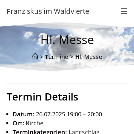
Zum
Franziskus im Waldviertel
Inhalt
springen
Hl. Messe
>
Termine
>
Hl. Messe
Termin Details
Datum:
26.07.2025 19:00
–
20:00
Ort:
Kirche
Terminkategorien:
Langschlag