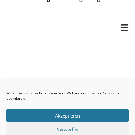
Pfarrverband
Freude und Leid
Angetraut
Getauft
Heimgegangen
Kontakt
Wir verwenden Cookies, um unsere Website und unseren Service zu
Links
optimieren.
Neuigkeiten
Akzeptieren
Pfarrblatt
Seelsorge / Sakramente
Verwerfen