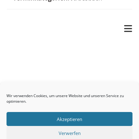
Pfarrverband
Freude und Leid
Angetraut
Getauft
Heimgegangen
Kontakt
Wir verwenden Cookies, um unsere Website und unseren Service zu
Links
optimieren.
Neuigkeiten
Akzeptieren
Pfarrblatt
Seelsorge / Sakramente
Verwerfen