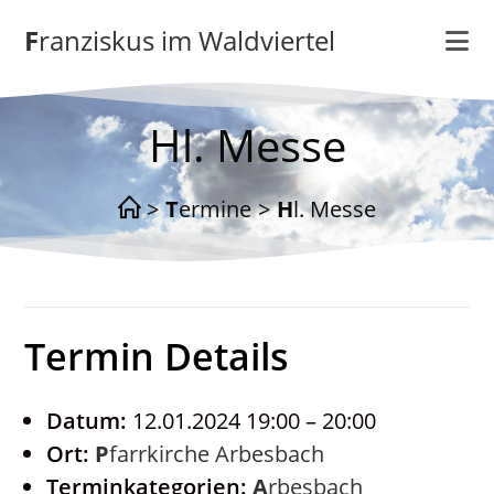
Zum
Franziskus im Waldviertel
Inhalt
springen
Hl. Messe
>
Termine
>
Hl. Messe
Termin Details
Datum:
12.01.2024 19:00
–
20:00
Ort:
Pfarrkirche Arbesbach
Terminkategorien:
Arbesbach