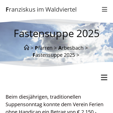
Zum
Franziskus im Waldviertel
Inhalt
springen
Fastensuppe 2025
>
Pfarren
>
Arbesbach
>
Fastensuppe 2025
>
Arbesbach
Beim diesjährigen, traditionellen
Gottesdienstordnung
Suppensonntag konnte dem Verein Ferien
Katholisches Bildungswerk
ohne Handicap ein Betrag von € 2.150.-